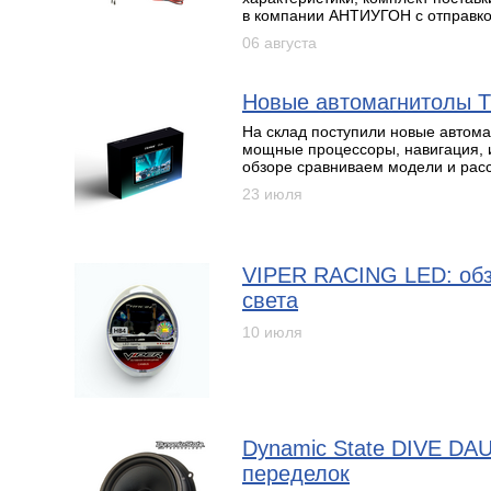
в компании АНТИУГОН с отправко
06 августа
Новые автомагнитолы T
На склад поступили новые автом
мощные процессоры, навигация, ин
обзоре сравниваем модели и расс
23 июля
VIPER RACING LED: обз
света
10 июля
Dynamic State DIVE DAU
переделок