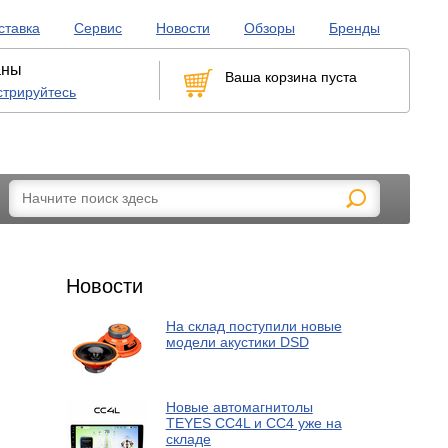
ставка
Сервис
Новости
Обзоры
Бренды
аны
Ваша корзина пуста
стрируйтесь
рикуривателей
LED-лампы, габариты и бесцокольные
Новости
На склад поступили новые
модели акустики DSD
Новые автомагнитолы
TEYES CC4L и CC4 уже на
складе