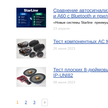
Сравнение автосигнализ
и A60 с Bluetooth и пр
«Новые системы Starline: преиму
23 апреля
Тест компонентных АС M
26 июня 2023
Тест плоских 8-дюймовы
IP-UNI82
08 июня 2023
1
2
3