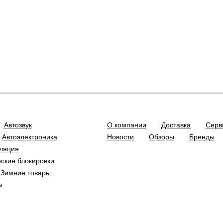
Автозвук
О компании
Доставка
Серв
Автоэлектроника
Новости
Обзоры
Бренды
ляция
ские блокировки
Зимние товары
ы
Кофе