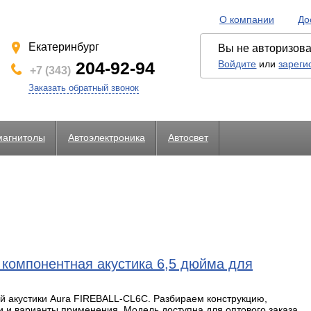
О компании
До
Екатеринбург
Вы не авторизов
204-92-94
Войдите
или
зареги
+7 (343)
Заказать обратный звонок
магнитолы
Автоэлектроника
Автосвет
жатели предохранителей)
PS и др.)
Комплектующие для видеорегистраторов и радар-детекторов
Камеры для видеорегистраторов и комбоустройств
Парковочные радары, видеопарктроники, комплектующие
LED светодиодные лампы головного света
Сопротивление (резисторы) для светодиодов
Разветвители для п
компонентная акустика 6,5 дюйма для
й акустики Aura FIREBALL-CL6C. Разбираем конструкцию,
ки и варианты применения. Модель доступна для оптового заказа