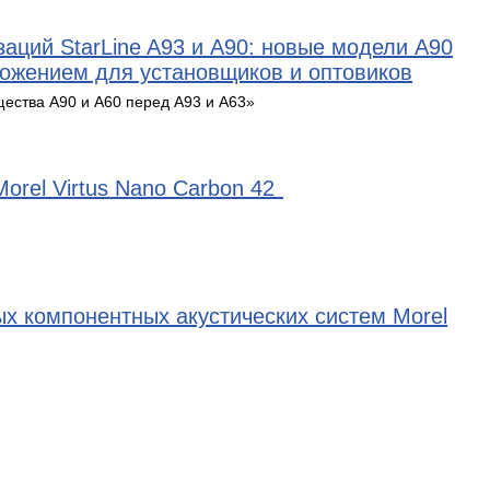
аций StarLine A93 и A90: новые модели A90
иложением для установщиков и оптовиков
щества A90 и A60 перед A93 и A63»
orel Virtus Nano Carbon 42
х компонентных акустических систем Morel