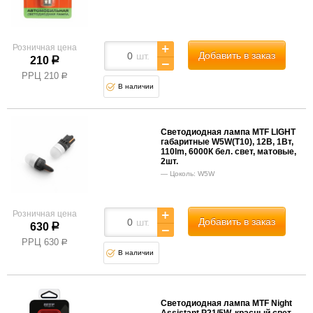
Розничная цена
Добавить в заказ
шт.
210
р
РРЦ
210
р
В наличии
Светодиодная лампа MTF LIGHT
габаритные W5W(T10), 12В, 1Вт,
110lm, 6000К бел. свет, матовые,
2шт.
Цоколь: W5W
Розничная цена
Добавить в заказ
шт.
630
р
РРЦ
630
р
В наличии
Светодиодная лампа MTF Night
Assistant P21/5W, красный свет