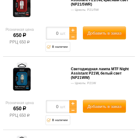
(NP21/5WR)
Цоколь: P21/5W
Розничная цена
Добавить в заказ
шт.
650
р
РРЦ
650
р
В наличии
Светодиодная лампа MTF Night
Assistant P21W, белый свет
(NP21WW)
Цоколь: P21W
Розничная цена
Добавить в заказ
шт.
650
р
РРЦ
650
р
В наличии