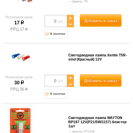
Цоколь: T5
Розничная цена
Добавить в заказ
шт.
17
р
РРЦ
17
р
В наличии
Светодиодная лампа Xenite T5R-
smd (Красный) 12V
Розничная цена
Добавить в заказ
шт.
30
р
РРЦ
30
р
В наличии
Светодиодная лампа WAYTON
BP187 12V(P21/5W/1157) блистер
1шт
Цоколь: PY21W