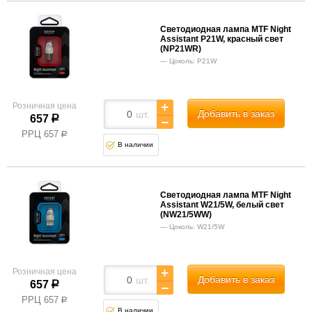
Светодиодная лампа MTF Night
Assistant P21W, красный свет
(NP21WR)
Цоколь: P21W
Розничная цена
Добавить в заказ
шт.
657
р
РРЦ
657
р
В наличии
Светодиодная лампа MTF Night
Assistant W21/5W, белый свет
(NW21/5WW)
Цоколь: W21/5W
Розничная цена
Добавить в заказ
шт.
657
р
РРЦ
657
р
В наличии