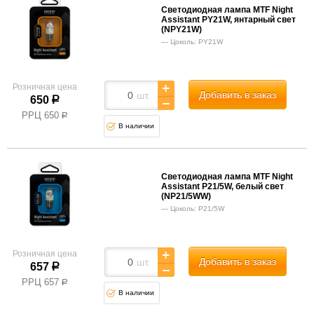
Светодиодная лампа MTF Night
Assistant PY21W, янтарный свет
(NPY21W)
Цоколь: PY21W
Розничная цена
Добавить в заказ
шт.
650
р
РРЦ
650
р
В наличии
Светодиодная лампа MTF Night
Assistant P21/5W, белый свет
(NP21/5WW)
Цоколь: P21/5W
Розничная цена
Добавить в заказ
шт.
657
р
РРЦ
657
р
В наличии