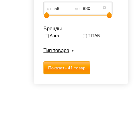
от
до
р
Бренды
Aura
TITAN
Тип товара
Показать
41 товар