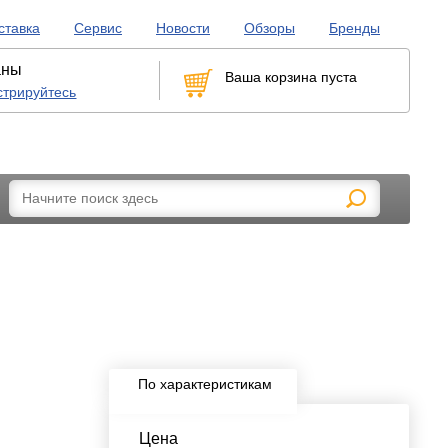
ставка
Сервис
Новости
Обзоры
Бренды
аны
Ваша корзина пуста
стрируйтесь
рикуривателей
LED-лампы, габариты и бесцокольные
По характеристикам
Цена