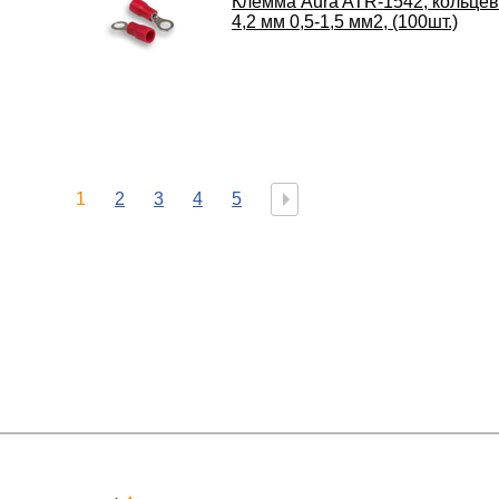
Клемма Aura ATR-1542, кольцев
4,2 мм 0,5-1,5 мм2, (100шт.)
1
2
3
4
5