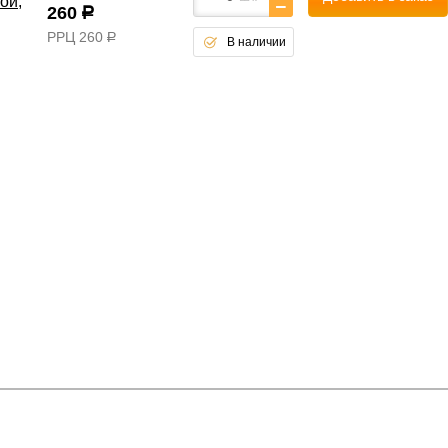
ой,
260
р
РРЦ
260
р
В наличии