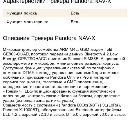
Характеристики Трекера Pandora NAV-X
Функция поиска
Есть
Функция мониторинга
Есть
Описание Трекера Pandora NAV-X
Микроконтроллер семейства ARM M4L, GSM-модем Telit
GE866-QUAD, протокол передачи данных Bluetooth 4.2 Low
Energy, GPS/ГЛОНАСС-приемник Simcom SIM33ELA, цифровой
акселерометр и микрофон, миниатюрные размеры корпуса.
Доступные функции: управления системой по телефону с
помощью DTMF-команд, управления системой при помощи
мобильных приложений Pandora Online / Pro и интернет
сервиса pro.p-on.ru, голосовые и СМС-оповещения,
определение точного местоположения и перемещения
«Трекинг», LBS-позиционирование, функция акустической
пеленгации, контроль связи с базовым блоком, определение
удара (основная зона датчика удара).
Совместимость с системами (Pandora DX9х(B/BT) | 91(LoRa),
Pandect X-1000BT), оборудованными Bluetooth-интерфейсом:
BLE 4.2 с версией v2.18 и выше; BT 5.0 с версией v3.05 и выше.